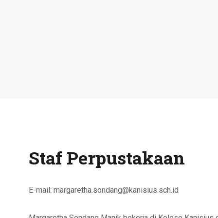
Staf Perpustakaan
E-mail:
margaretha.sondang@kanisius.sch.id
Margaretha Sondang Manik bekerja di Kolese Kanisius d