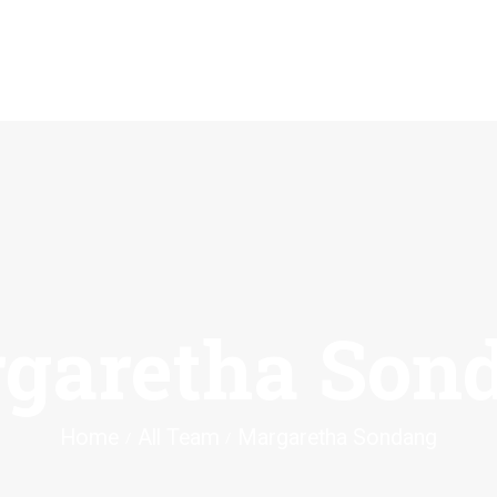
BERANDA
TENTANG KAMI
OPAC
JURNAL ILMIAH
BLOG
garetha Son
KONTAK
Home
All Team
Margaretha Sondang