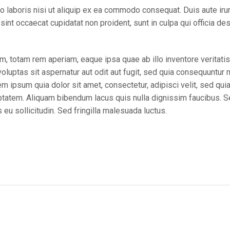
 laboris nisi ut aliquip ex ea commodo consequat. Duis aute irure
r sint occaecat cupidatat non proident, sunt in culpa qui officia de
totam rem aperiam, eaque ipsa quae ab illo inventore veritatis e
luptas sit aspernatur aut odit aut fugit, sed quia consequuntur 
m ipsum quia dolor sit amet, consectetur, adipisci velit, sed q
tatem. Aliquam bibendum lacus quis nulla dignissim faucibus. S
eu sollicitudin. Sed fringilla malesuada luctus.