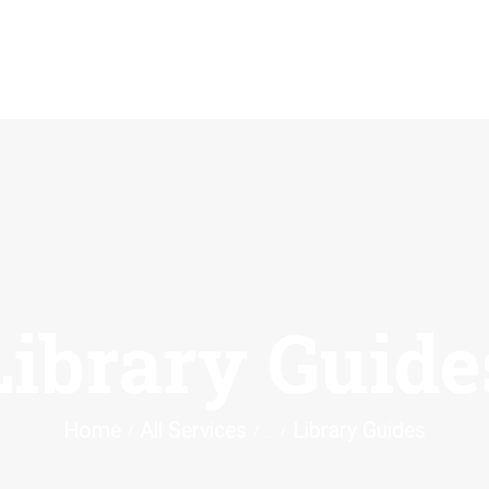
BERANDA
TENTANG KAMI
OPAC
JURNAL ILMIAH
BLOG
Library Guide
KONTAK
Home
All Services
Library Guides
...