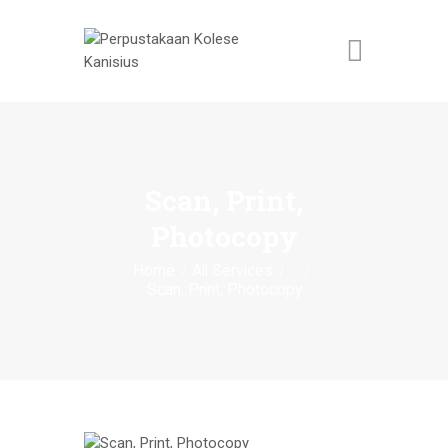
BERANDA
TENTANG KAMI
Scan, Print,
OPAC
Photocopy
JURNAL ILMIAH
Home
All Services
...
BLOG
Scan, Print, Photocopy
KONTAK